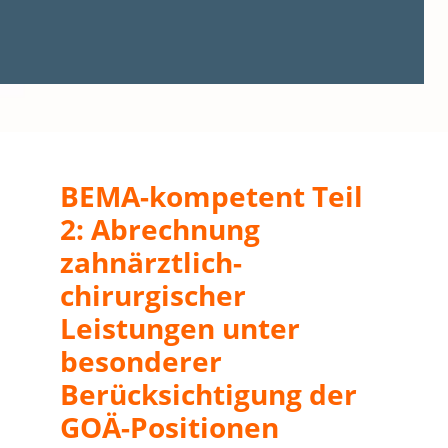
BEMA-kompetent Teil
2: Abrechnung
zahnärztlich-
chirurgischer
Leistungen unter
besonderer
Berücksichtigung der
GOÄ-Positionen