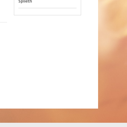
Splieth