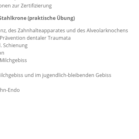
nen zur Zertifizierung
tahlkrone (praktische Übung)
nz, des Zahnhalteapparates und des Alveolarknochens
Prävention dentaler Traumata
l. Schienung
on
Milchgebiss
chgebiss und im jugendlich-bleibenden Gebiss
ahn-Endo