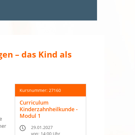
en – das Kind als
Kursnummer: 27160
Curriculum
Kinderzahnheilkunde -
Modul 1
e
her
29.01.2027
von: 14:00 Uhr