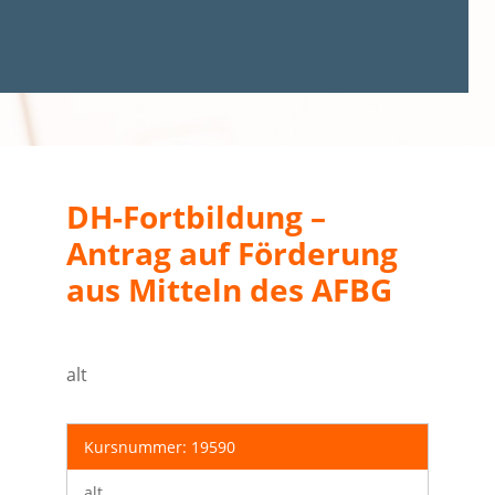
DH-Fortbildung –
Antrag auf Förderung
aus Mitteln des AFBG
alt
Kursnummer: 19590
alt