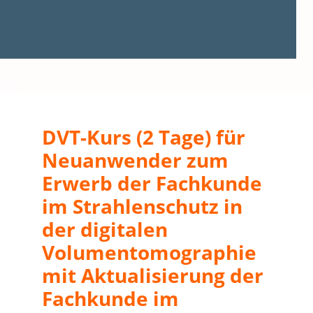
DVT-Kurs (2 Tage) für
Neuanwender zum
Erwerb der Fachkunde
im Strahlenschutz in
der digitalen
Volumentomographie
mit Aktualisierung der
Fachkunde im