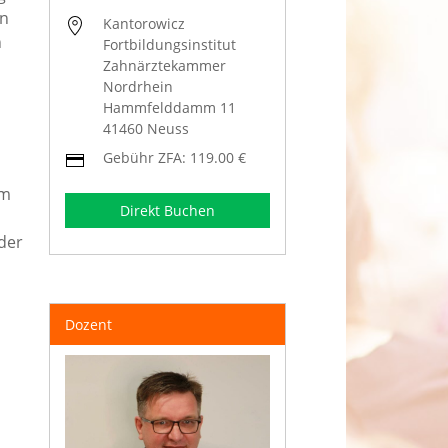
in
Kantorowicz
n
Fortbildungsinstitut
Zahnärztekammer
Nordrhein
Hammfelddamm 11
41460 Neuss
Gebühr ZFA: 119.00 €
em
Direkt Buchen
 der
Dozent