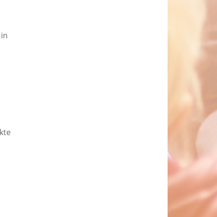
 in
kte