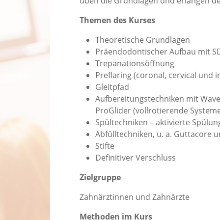
üben die Grundlagen und erlangen d
Themen des Kurses
Theoretische Grundlagen
Präendodontischer Aufbau mit S
Trepanationsöffnung
Preflaring (coronal, cervical und i
Gleitpfad
Aufbereitungstechniken mit Wav
ProGlider (vollrotierende System
Spültechniken – aktivierte Spülun
Abfülltechniken, u. a. Guttacore 
Stifte
Definitiver Verschluss
Zielgruppe
Zahnärztinnen und Zahnärzte
Methoden im Kurs