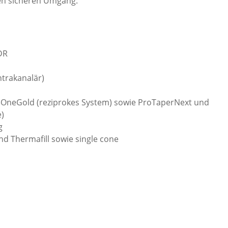
en sicheren Umgang.
DR
ntrakanalär)
eOneGold (reziprokes System) sowie ProTaperNext und
e)
g
und Thermafill sowie single cone