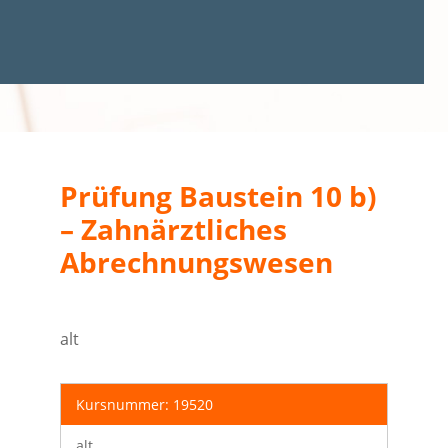
Prüfung Baustein 10 b)
– Zahnärztliches
Abrechnungswesen
alt
Kursnummer: 19520
alt