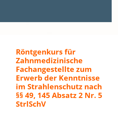
Röntgenkurs für
Zahnmedizinische
Fachangestellte zum
Erwerb der Kenntnisse
im Strahlenschutz nach
§§ 49, 145 Absatz 2 Nr. 5
StrlSchV