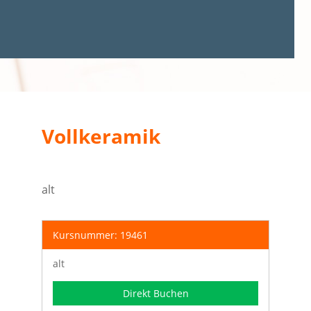
Vollkeramik
alt
Kursnummer: 19461
alt
Direkt Buchen