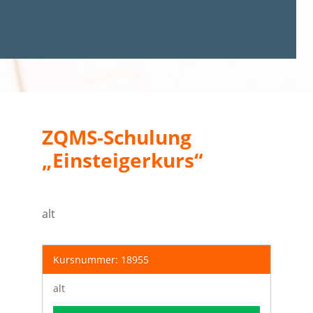
ZQMS-Schulung
„Einsteigerkurs“
alt
Kursnummer: 18955
alt