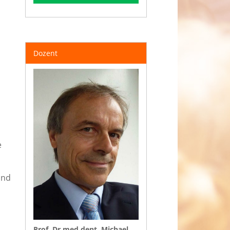
Dozent
e
und
Prof. Dr.med.dent. Michael