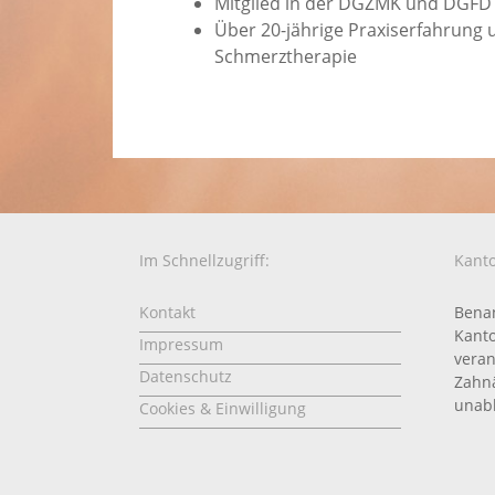
Mitglied in der DGZMK und DGFD
Über 20-jährige Praxiserfahrung un
Schmerztherapie
Im Schnellzugriff:
Kanto
Kontakt
Benan
Kanto
Impressum
veran
Datenschutz
Zahnä
unabh
Cookies & Einwilligung