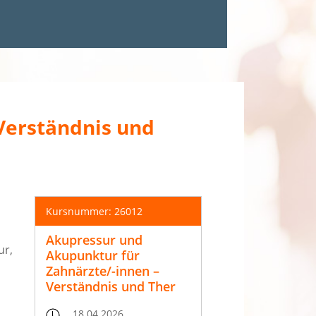
Verständnis und
Kursnummer: 26012
Akupressur und
ur,
Akupunktur für
Zahnärzte/-innen –
Verständnis und Ther
18.04.2026