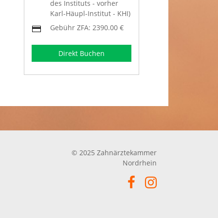
des Instituts - vorher
Karl-Häupl-Institut - KHI)
Gebühr ZFA: 2390.00 €
Direkt Buchen
© 2025 Zahnärztekammer
Nordrhein