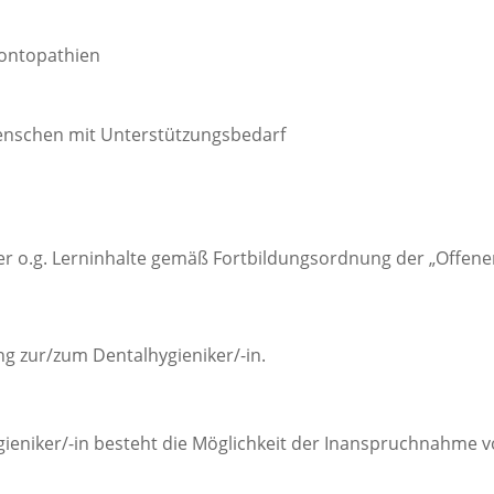
dontopathien
enschen mit Unterstützungsbedarf
er o.g. Lerninhalte gemäß Fortbildungsordnung der „Offen
ung zur/zum Dentalhygieniker/-in.
gieniker/-in besteht die Möglichkeit der Inanspruchnahme 