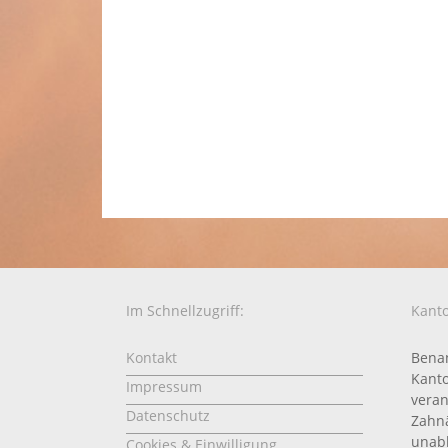
Im Schnellzugriff:
Kanto
Kontakt
Benan
Kanto
Impressum
veran
Datenschutz
Zahnä
unabh
Cookies & Einwilligung