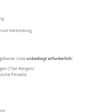
ng
trum-Verbindung
gebener Liste
unbedingt erforderlich:
ngen (15er-Klingen)
ische Pinzette
enz