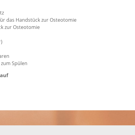
tz
 für das Handstück zur Osteotomie
ck zur Osteotomie
)
aren
e zum Spülen
lauf