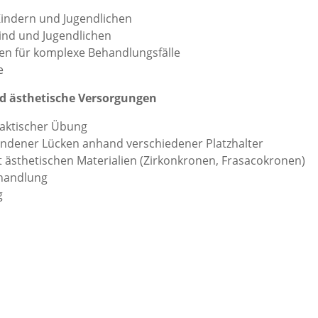
Kindern und Jugendlichen
nd und Jugendlichen
gien für komplexe Behandlungsfälle
e
d ästhetische Versorgungen
raktischer Übung
andener Lücken anhand verschiedener Platzhalter
 ästhetischen Materialien (Zirkonkronen, Frasacokronen)
ehandlung
g