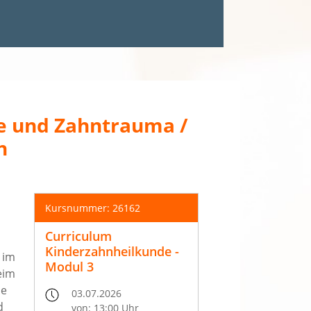
ie und Zahntrauma /
n
Kursnummer: 26162
Curriculum
Kinderzahnheilkunde -
 im
Modul 3
eim
ie
03.07.2026
d
von: 13:00 Uhr