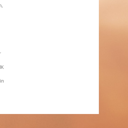
n,
r
MK
in