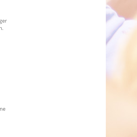
ger
n.
hne