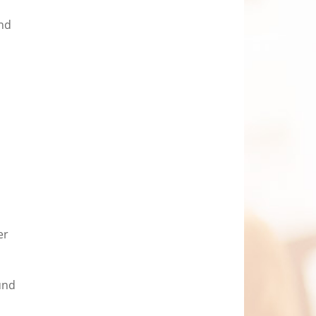
und
n
er
und