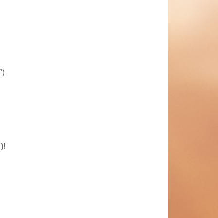
,
“)
)!