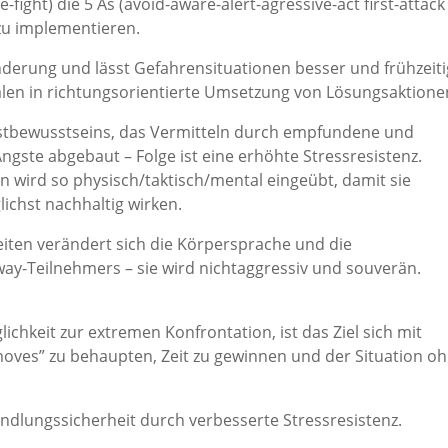
e-fight) die 5 As (avoid-aware-alert-agressive-act first-attack
 zu implementieren.
nderung und lässt Gefahrensituationen besser und frühzeiti
en in richtungsorientierte Umsetzung von Lösungsaktione
lbstbewusstseins, das Vermitteln durch empfundene und
gste abgebaut – Folge ist eine erhöhte Stressresistenz.
n wird so physisch/taktisch/mental eingeübt, damit sie
ichst nachhaltig wirken.
eiten verändert sich die Körpersprache und die
y-Teilnehmers – sie wird nichtaggressiv und souverän.
hkeit zur extremen Konfrontation, ist das Ziel sich mit
oves” zu behaupten, Zeit zu gewinnen und der Situation o
ndlungssicherheit durch verbesserte Stressresistenz.