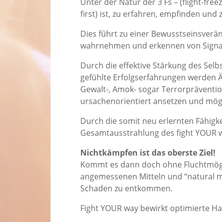
Unter der Natur der 3 Fs – (flight-freez
first) ist, zu erfahren, empfinden und
Dies führt zu einer Bewusstseinsverä
wahrnehmen und erkennen von Signal
Durch die effektive Stärkung des Se
gefühlte Erfolgserfahrungen werden Än
Gewalt-, Amok- sogar Terrorpräventio
ursachenorientiert ansetzen und mögl
Durch die somit neu erlernten Fähigk
Gesamtausstrahlung des fight YOUR wa
Nichtkämpfen ist das oberste Ziel!
Kommt es dann doch ohne Fluchtmöglic
angemessenen Mitteln und “natural m
Schaden zu entkommen.
Fight YOUR way bewirkt optimierte Ha