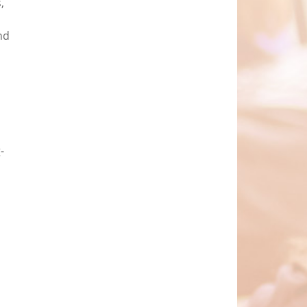
,
nd
-