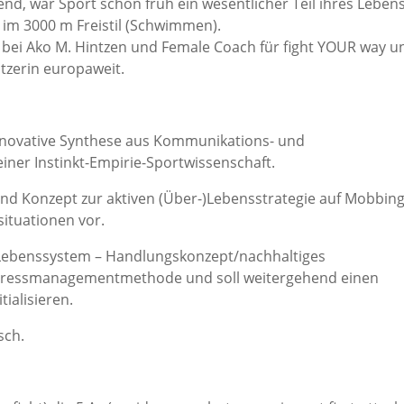
nd, war Sport schon früh ein wesentlicher Teil ihres Lebens
 im 3000 m Freistil (Schwimmen).
rin bei Ako M. Hintzen und Female Coach für fight YOUR way u
tzerin europaweit.
 innovative Synthese aus Kommunikations- und
iner Instinkt-Empirie-Sportwissenschaft.
und Konzept zur aktiven (Über-)Lebensstrategie auf Mobbing
ituationen vor.
-)Lebenssystem – Handlungskonzept/nachhaltiges
 Stressmanagementmethode und soll weitergehend einen
ialisieren.
sch.