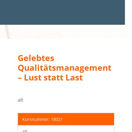
Gelebtes
Qualitätsmanagement
– Lust statt Last
alt
Kursnummer: 18021
alt