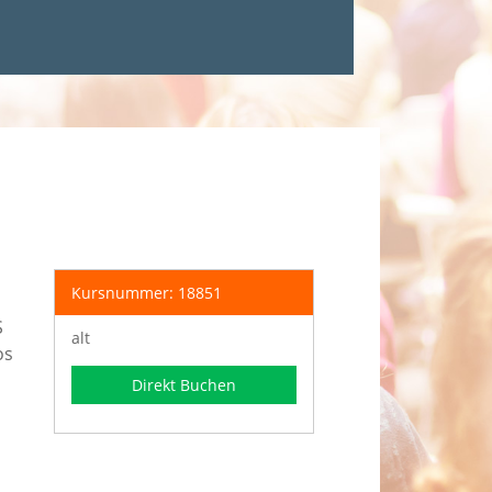
Kursnummer: 18851
S
alt
os
Direkt Buchen