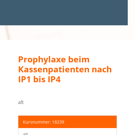
Prophylaxe beim
Kassenpatienten nach
IP1 bis IP4
alt
Kursnummer: 18239
alt