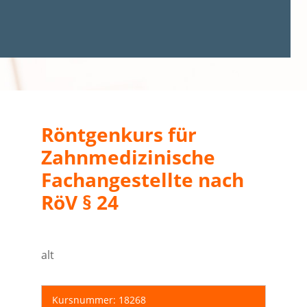
Röntgenkurs für
Zahnmedizinische
Fachangestellte nach
RöV § 24
alt
Kursnummer: 18268