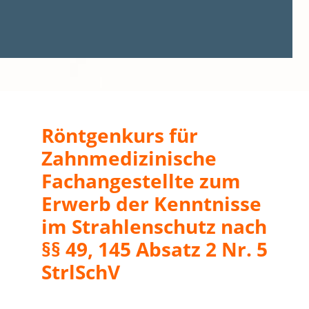
Röntgenkurs für
Zahnmedizinische
Fachangestellte zum
Erwerb der Kenntnisse
im Strahlenschutz nach
§§ 49, 145 Absatz 2 Nr. 5
StrlSchV