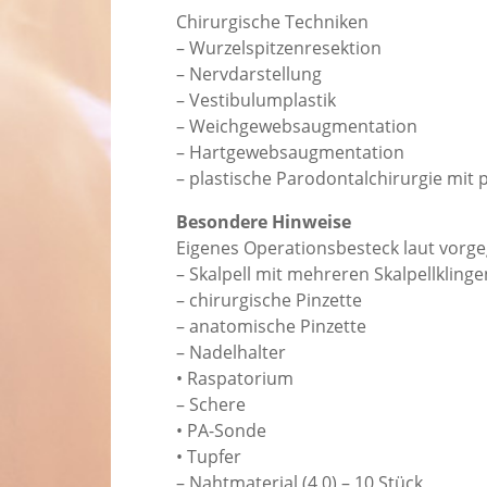
Chirurgische Techniken
– Wurzelspitzenresektion
– Nervdarstellung
– Vestibulumplastik
– Weichgewebsaugmentation
– Hartgewebsaugmentation
– plastische Parodontalchirurgie mit
Besondere Hinweise
Eigenes Operationsbesteck laut vorge
– Skalpell mit mehreren Skalpellklinge
– chirurgische Pinzette
– anatomische Pinzette
– Nadelhalter
• Raspatorium
– Schere
• PA-Sonde
• Tupfer
– Nahtmaterial (4.0) – 10 Stück