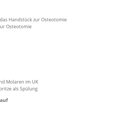
ür das Handstück zur Osteotomie
zur Osteotomie
und Molaren im UK
ritze als Spülung
lauf