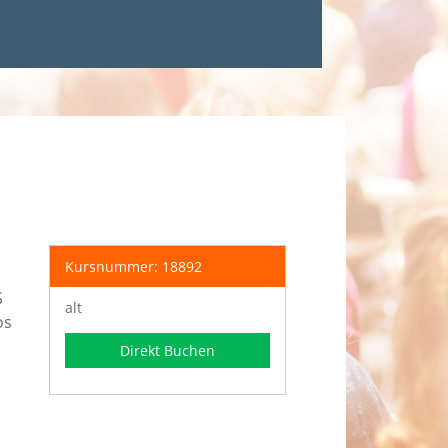
Kursnummer: 18892
S
alt
os
Direkt Buchen