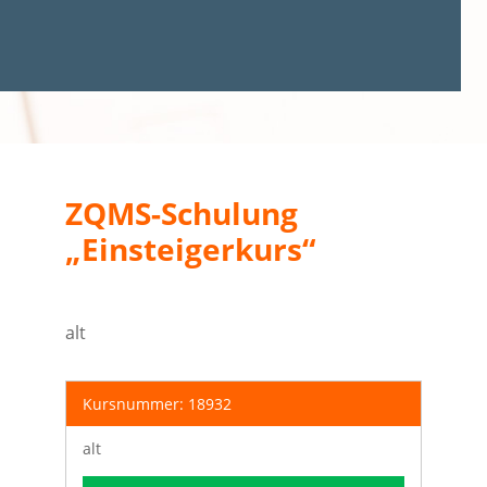
ZQMS-Schulung
„Einsteigerkurs“
alt
Kursnummer: 18932
alt