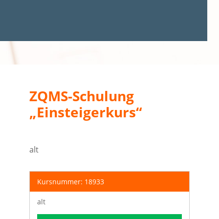
ZQMS-Schulung
„Einsteigerkurs“
alt
Kursnummer: 18933
alt