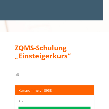
ZQMS-Schulung
„Einsteigerkurs“
alt
Kursnummer: 18938
alt