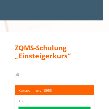
ZQMS-Schulung
„Einsteigerkurs“
alt
Kursnummer: 18953
alt